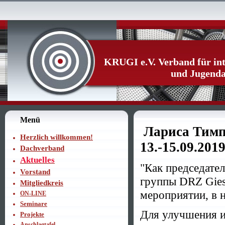
KRUGI e.V. Verband für int
und Jugenda
Menü
Лариса Тимпе
Herzlich willkommen!
13.-15.09.2019
Dachverband
Aktuelles
"Как председате
Vorstand
группы DRZ Gies
Mitgliedkreis
мероприятии, в 
ON-LINE
Seminare
Для улучшения и
Projekte
Anschlagtafel