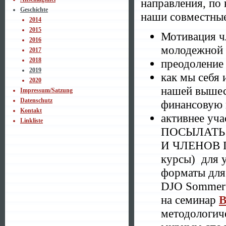
направления, по
Geschichte
наши совместные
2014
2015
Мотивация чл
2016
молодежной
2017
2018
преодоление
2019
как мы себя
2020
нашей вышес
Impressum/Satzung
Datenschutz
финансовую
Kontakt
активнее уч
Linkliste
ПОСЫЛАТЬ
И ЧЛЕНОВ 
курсы) для 
форматы для
DJO Sommer
на семинар
методологич