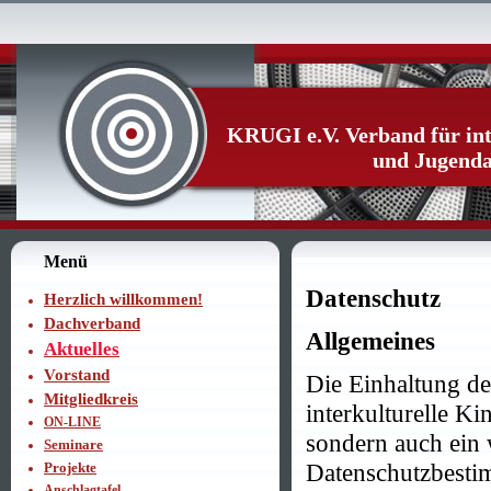
KRUGI e.V. Verband für int
und Jugenda
Menü
Datenschutz
Herzlich willkommen!
Dachverband
Allgemeines
Aktuelles
Vorstand
Die Einhaltung de
Mitgliedkreis
interkulturelle Ki
ON-LINE
sondern auch ein 
Seminare
Datenschutzbesti
Projekte
Anschlagtafel